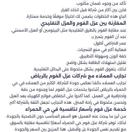
تأكد من وجود ضمان مكتوب.
قارن بين أكثر من شركة قبل اتخاذ القرار.
اتباع هذه الخطوات يضمن لك اختيارًا موفقًا وخدمة ممتازة.
المقارنة بين عزل الفوم والعزل التقليدي
عند مقارنة الفوم بالطرق التقليدية مثل البيتومين أو العزل الأسمنتي،
نجد أن الفوم يتميز بـ:
عمر افتراضي أطول.
فعالية أكبر في منع التسربات.
خفة الوزن وسهولة التطبيق.
تقليل استهلاك الطاقة بشكل واضح.
لذلك، يتفوق الفوم بشكل ملحوظ على البدائل التقليدية.
تجارب العملاء مع شركات عزل الفوم بالرياض
تجارب العملاء دائمًا تعكس جودة الشركة. الكثير من العملاء في حي
الحمراء بالرياض أشادوا بخدمات عزل الفوم لما وجدوه من دقة
واحترافية في العمل. كما أكدوا على انخفاض فواتير الكهرباء بعد العزل
وتحسن ملحوظ في راحة المنزل. هذه التجارب تجعل الثقة بالشركة أكبر.
خدمة عزل فوم بأسعار تنافسية في حي الحمراء
من أبرز ما يبحث عنه العميل هو السعر المناسب دون التضحية بالجودة.
لذلك، توفر شركة عزل فوم حي الحمراء أسعارًا تنافسية مقارنة بالسوق،
مع تقديم نفس الجودة بل وأفضل. هذا المزيج بين السعر والجودة