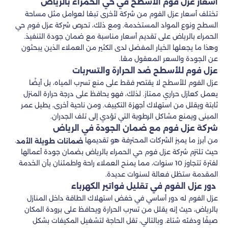
أسعار عزل فوم الأسطح في حي الحمراء بالرياض
تختلف أسعار عزل الفوم من شركة لأخرى تبعًا لعوامل مثل مساحة
السطح ونوع المواد المستخدمة. ومع ذلك، تحرص شركة عزل فوم حي
الحمراء بالرياض على تقديم أسعار مناسبة مع ضمان جودة التنفيذ.
وهذا ما يجعلها الخيار المفضل لدى الكثير من العملاء الذين يبحثون
عن الجودة والسعر المعقول معًا.
عزل فوم للأسطح ضد الحرارة والتسربات
عزل الفوم للأسطح لا يقتصر فقط على منع تسرب المياه، بل أيضًا
يعمل كعازل حراري ممتاز. لذلك، فهو يحافظ على درجة حرارة المنزل
ثابتة ويقلل من استهلاك أجهزة التكييف. ومن ناحية أخرى، يطيل عمر
المبنى ويمنع مشاكل الرطوبة التي تؤدي إلى تلف الجدران.
شركة عزل فوم مع ضمان الجودة في الرياض
من أبرز ما يميز الشركات المحترفة هو تقديمها
.
ضمانات طويلة الأمد
حيث تلتزم شركة عزل فوم حي الحمراء بالرياض بضمان جودة أعمالها
لفترة تتجاوز 10 سنوات، مما يمنح العملاء راحة واطمئنان بأن الخدمة
المقدمة ستظل فعالة لسنوات عديدة.
دور عزل الفوم في تقليل فواتير الكهرباء
عزل الفوم له دور أساسي في خفض استهلاك الطاقة داخل المنازل
بالرياض، حيث إنه يقلل من تسرب الحرارة ويحافظ على برودة المكان
صيفًا ودفئه شتاءً. وبالتالي، تقل الحاجة لتشغيل المكيفات بشكل