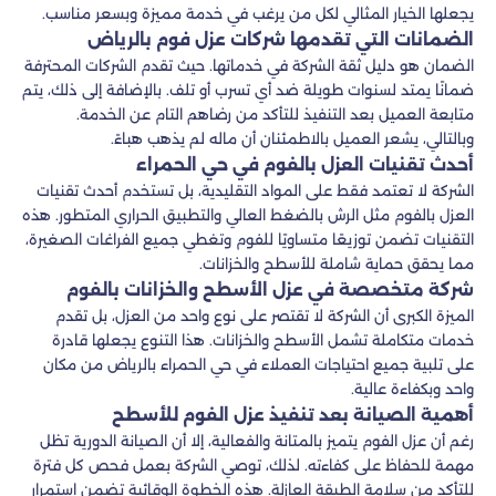
يجعلها الخيار المثالي لكل من يرغب في خدمة مميزة وبسعر مناسب.
الضمانات التي تقدمها شركات عزل فوم بالرياض
الضمان هو دليل ثقة الشركة في خدماتها. حيث تقدم الشركات المحترفة
ضمانًا يمتد لسنوات طويلة ضد أي تسرب أو تلف. بالإضافة إلى ذلك، يتم
متابعة العميل بعد التنفيذ للتأكد من رضاهم التام عن الخدمة.
وبالتالي، يشعر العميل بالاطمئنان أن ماله لم يذهب هباءً.
أحدث تقنيات العزل بالفوم في حي الحمراء
الشركة لا تعتمد فقط على المواد التقليدية، بل تستخدم أحدث تقنيات
العزل بالفوم مثل الرش بالضغط العالي والتطبيق الحراري المتطور. هذه
التقنيات تضمن توزيعًا متساويًا للفوم وتغطي جميع الفراغات الصغيرة،
مما يحقق حماية شاملة للأسطح والخزانات.
شركة متخصصة في عزل الأسطح والخزانات بالفوم
الميزة الكبرى أن الشركة لا تقتصر على نوع واحد من العزل، بل تقدم
خدمات متكاملة تشمل الأسطح والخزانات. هذا التنوع يجعلها قادرة
على تلبية جميع احتياجات العملاء في حي الحمراء بالرياض من مكان
واحد وبكفاءة عالية.
أهمية الصيانة بعد تنفيذ عزل الفوم للأسطح
رغم أن عزل الفوم يتميز بالمتانة والفعالية، إلا أن الصيانة الدورية تظل
مهمة للحفاظ على كفاءته. لذلك، توصي الشركة بعمل فحص كل فترة
للتأكد من سلامة الطبقة العازلة. هذه الخطوة الوقائية تضمن استمرار