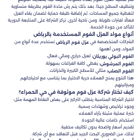
وتنظيف السطح جيدًا. بعد ذلك يتم رش مادة الفوم بطريقة متساوية
لتغطية جميع المساحات، ثم إضافة طبقة حماية لضمان بقاء العزل
فعالًا لفترات طويلة. ومن ناحية أخرى، تركز الشركة على المتابعة الدورية
للتأكد من جودة الخدمة.
أنواع مواد العزل الفوم المستخدمة بالرياض
الشركات المتخصصة في
تستخدم عدة أنواع من
عزل فوم الرياض
المواد، ومن أهمها:
لعزل حراري ومائي فعال.
الفوم البولي يوريثان:
يغطي كافة الفراغات بسهولة.
الفوم المرشوش:
مثالي للأسطح الكبيرة والخزانات.
الفوم الصلب:
هذا التنوع يمنح العملاء حرية الاختيار بما يتناسب مع احتياجاتهم
وميزانيتهم.
كيف تختار شركة عزل فوم موثوقة في حي الحمراء؟
اختيار الشركة المناسبة يتطلب التركيز على بعض النقاط المهمة مثل:
وجود تراخيص وشهادات رسمية.
خبرة عملية مثبتة بآراء العملاء.
استخدام خامات عالية الجودة.
تقديم أسعار واضحة بدون تكاليف مخفية.
لذلك، من الضروري البحث الجيد قبل التعاقد مع أي شركة.