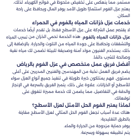
مستمر، مما ينعكس على تخفيض ملحوظ في فواتير الكهرباء. لذلك،
يعتبر عزل الفوم استثمارًا طويل الأمد يوفر المال ويحافظ على راحة
السكان.
خدمات عزل خزانات المياه بالفوم في الحمراء
لا يقتصر عمل الشركة على عزل الأسطح فقط، بل تقدم أيضًا خدمات
. هذه الخدمة تحمي الخزان من
عزل خزانات المياه بالفوم
تسرب المياه
والتشققات وتحافظ على جودة المياه من التلوث والحرارة. بالإضافة إلى
ذلك، يستخدم الفنيون مواد آمنة وصديقة للبيئة تضمن لك مياه نقية
وصالحة للشرب دائمًا.
أفضل فريق عمل متخصص في عزل الفوم بالرياض
يضم فريق العمل نخبة من المهندسين والفنيين المدربين على أعلى
مستوى. فهم يمتلكون خبرة طويلة في تنفيذ جميع أنواع العزل سواء
للأسطح أو الخزانات. علاوة على ذلك، يتميز الفريق بالسرعة في الإنجاز
والدقة في التفاصيل، مما يضمن لك خدمة مميزة تتفوق على
توقعاتك.
لماذا يعتبر الفوم الحل الأمثل لعزل الأسطح؟
هناك عدة أسباب تجعل الفوم الحل المثالي لعزل الأسطح مقارنة
بالطرق التقليدية:
يوفر حماية مزدوجة من الحرارة والماء.
يتم تطبيقه بسهولة وبسرعة.