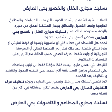
تسليك مجاري الفلل والقصور بحي العارض
الفيلا لا تشبه الشقة في شبكة الصرف، لأن تعدد الحمامات والمطابخ
الخارجية وغرف الغسيل والحدائق يجعل المشكلة أعمق من مجرد
بالوعة مسدودة. لذلك نقدم
تسليك مجاري الفلل والقصور بحي
بفحص أوسع يراعي تشعب الخطوط.
العارض
نحدد هل الانسداد في خط داخلي أو ماسورة رئيسية أو غرفة تفتيش أو
بيارة تحتاج شفطًا. بعد ذلك نختار بين الضغط العالي أو السوستة
الكهربائية أو وايت شفط الصرف الصحي حسب الحالة، مع التركيز على
الانسدادات المتكررة.
النتيجة التي نعمل عليها ليست فتحًا مؤقتًا فقط، بل ترتيب يساعدك
على استخدام مرافق الفيلا بثقة أكبر. نحرص على تنظيم الدخول والتنفيذ
والتنظيف بعد الخدمه.
كما نغطي تسليك مجاري فلل وقصور بحي العارض ونوفر
تنظيف غرف
عندما تتكرر المشكلة في أكثر من
التفتيش للمنازل بحي العارض
نقطة صرف.
تسليك مجاري المطاعم والكافيهات بحي العارض