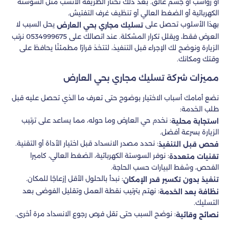
أو رواسب أو جسم عالق. بعد ذلك نختار الطريقة الأنسب مثل السوستة
الكهربائية أو الضغط العالي أو تنظيف غرف التفتيش.
بهذا الأسلوب تحصل على
يحل السبب لا
تسليك مجاري بحي العارض
العرض فقط، ويقلل تكرار المشكلة. عند اتصالك على 0534999675 نرتب
الزيارة ونوضح لك الإجراء قبل التنفيذ، لتتخذ قرارًا مطمئنًا يحافظ على
وقتك ومكانك.
مميزات شركة تسليك مجاري بحي العارض
نضع أمامك أسباب الاختيار بوضوح حتى تعرف ما الذي تحصل عليه قبل
طلب الخدمة:
: نخدم حي العارض وما حوله، مما يساعد على ترتيب
استجابة محلية
الزيارة بسرعة أفضل.
: نحدد مصدر الانسداد قبل اختيار الأداة أو التقنية.
فحص قبل التنفيذ
: نوفر السوستة الكهربائية، الضغط العالي، كاميرا
تقنيات متعددة
الفحص، وشفط البيارات حسب الحاجة.
: نبدأ بالحلول الأقل إزعاجًا للمكان.
تنفيذ بدون تكسير قدر الإمكان
: نهتم بترتيب نقطة العمل وتقليل الفوضى بعد
نظافة بعد الخدمة
التسليك.
: نوضح السبب حتى تقل فرص رجوع الانسداد مرة أخرى.
نصائح وقائية