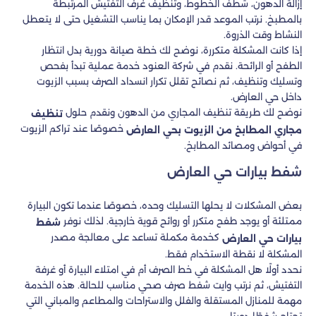
إزالة الدهون، شطف الخطوط، وتنظيف غرف التفتيش المرتبطة
بالمطبخ. نرتب الموعد قدر الإمكان بما يناسب التشغيل حتى لا يتعطل
النشاط وقت الذروة.
إذا كانت المشكلة متكررة، نوضح لك خطة صيانة دورية بدل انتظار
الطفح أو الرائحة. نقدم في شركة العنود خدمة عملية تبدأ بفحص
وتسليك وتنظيف، ثم نصائح تقلل تكرار انسداد الصرف بسبب الزيوت
داخل حي العارض.
نوضح لك طريقة تنظيف المجاري من الدهون ونقدم حلول
تنظيف
خصوصًا عند تراكم الزيوت
مجاري المطابخ من الزيوت بحي العارض
في أحواض ومصائد المطابخ.
شفط بيارات حي العارض
بعض المشكلات لا يحلها التسليك وحده، خصوصًا عندما تكون البيارة
ممتلئة أو يوجد طفح متكرر أو روائح قوية خارجية. لذلك نوفر
شفط
كخدمة مكملة تساعد على معالجة مصدر
بيارات حي العارض
المشكلة لا نقطة الاستخدام فقط.
نحدد أولًا هل المشكلة في خط الصرف أم في امتلاء البيارة أو غرفة
التفتيش، ثم نرتب وايت شفط صرف صحي مناسب للحالة. هذه الخدمة
مهمة للمنازل المستقلة والفلل والاستراحات والمطاعم والمباني التي
تحتاج شفطًا دوريًا.