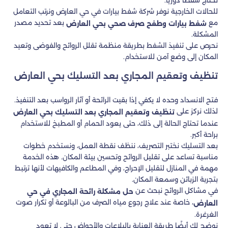
للحالات الخارجية نوفر شركة شفط بيارات في حي العارض ونرتب التعامل
مع
بعد تحديد مصدر
شفط بيارات وطفح صرف صحي بحي العارض
المشكلة.
نحرص على تنفيذ الشفط بطريقة منظمة تقلل الروائح والفوضى وتعيد
المكان إلى وضع آمن للاستخدام.
تنظيف وتعقيم المجاري بعد التسليك بحي العارض
فتح الانسداد وحده لا يكفي إذا بقيت الرائحة أو آثار الرواسب بعد التنفيذ.
لذلك نركز على
تنظيف وتعقيم المجاري بعد التسليك بحي العارض
عندما تحتاج الحالة إلى ذلك، حتى يعود الحمام أو المطبخ للاستخدام
براحة أكبر.
بعد التسليك نختبر التصريف، ننظف نقطة العمل، ونستخدم خطوات
مناسبة تساعد على تقليل الروائح وتحسين بيئة المكان. هذه الخدمة
مهمة في المنازل لتقليل الإحراج، وفي المطاعم والكافيهات لأنها ترتبط
بتجربة الزبائن وسمعة المكان.
في مشاكل الروائح نبحث عن
حل مشكلة رائحة المجاري في حي
، خاصة عند علاج رجوع مياه الصرف من البالوعة أو تكرار صوت
العارض
الغرغرة.
نوضح لك أيضًا طريقة العناية بالبلاعات والأحواض حتى لا تعود