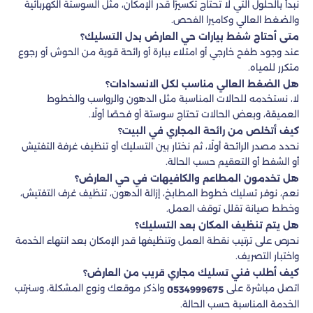
نبدأ بالحلول التي لا تحتاج تكسيرًا قدر الإمكان، مثل السوستة الكهربائية
والضغط العالي وكاميرا الفحص.
متى أحتاج شفط بيارات حي العارض بدل التسليك؟
عند وجود طفح خارجي أو امتلاء بيارة أو رائحة قوية من الحوش أو رجوع
متكرر للمياه.
هل الضغط العالي مناسب لكل الانسدادات؟
لا، نستخدمه للحالات المناسبة مثل الدهون والرواسب والخطوط
العميقة، وبعض الحالات تحتاج سوستة أو فحصًا أولًا.
كيف أتخلص من رائحة المجاري في البيت؟
نحدد مصدر الرائحة أولًا، ثم نختار بين التسليك أو تنظيف غرفة التفتيش
أو الشفط أو التعقيم حسب الحالة.
هل تخدمون المطاعم والكافيهات في حي العارض؟
نعم، نوفر تسليك خطوط المطابخ، إزالة الدهون، تنظيف غرف التفتيش،
وخطط صيانة تقلل توقف العمل.
هل يتم تنظيف المكان بعد التسليك؟
نحرص على ترتيب نقطة العمل وتنظيفها قدر الإمكان بعد انتهاء الخدمة
واختبار التصريف.
كيف أطلب فني تسليك مجاري قريب من العارض؟
اتصل مباشرة على
واذكر موقعك ونوع المشكلة، وسنرتب
0534999675
الخدمة المناسبة حسب الحالة.