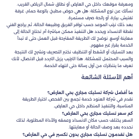
ومعرفة موقعك داخل حي العارض أو نطاق شمال الرياض القريب.
نسألك عن نوع المشكلة: هل هي حوض مطبخ، بالوعة حمام، غرفة
تفتيش، بيارة، أو رائحة صرف مستمرة.
بعد ذلك نرتب الموعد حسب توافر الفريق وطبيعة الحالة، ثم يراجع الفني
نقطة الانسداد ويحدد هل التنفيذ ممكن مباشرة أم تحتاج الحالة إلى
معاينة أوسع. نوضح لك الطريقة المقترحة قبل العمل حتى لا تبدأ
الخدمة بقرار غير مفهوم.
بعد التسليك أو الشفط أو التنظيف نختبر التصريف ونشرح لك النتيجة
والسبب المحتمل للمشكلة. هذا الترتيب يزيل التردد قبل الاتصال، لأنك
تعرف ما ينتظرك من أول رسالة حتى انتهاء الخدمة.
أهم الأسئلة الشائعة
ما أفضل شركة تسليك مجاري بحي العارض؟
نقدم في شركة العنود خدمة تجمع بين الفحص، اختيار الطريقة
المناسبة، والتنفيذ المنظم داخل حي العارض.
كم سعر تسليك مجاري بحي العارض؟
السعر يختلف حسب مكان الانسداد وعمقه والأداة المطلوبة، لذلك
نحدده بعد وصف الحالة أو معاينتها.
هل تقدمون تسليك مجاري بدون تكسير في حي العارض؟