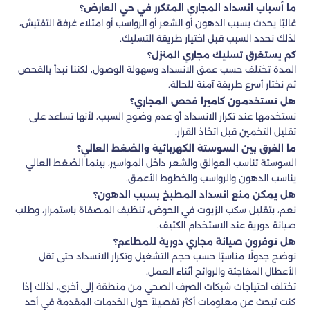
ما أسباب انسداد المجاري المتكرر في حي العارض؟
غالبًا يحدث بسبب الدهون أو الشعر أو الرواسب أو امتلاء غرفة التفتيش،
لذلك نحدد السبب قبل اختيار طريقة التسليك.
كم يستغرق تسليك مجاري المنزل؟
المدة تختلف حسب عمق الانسداد وسهولة الوصول، لكننا نبدأ بالفحص
ثم نختار أسرع طريقة آمنة للحالة.
هل تستخدمون كاميرا فحص المجاري؟
نستخدمها عند تكرار الانسداد أو عدم وضوح السبب، لأنها تساعد على
تقليل التخمين قبل اتخاذ القرار.
ما الفرق بين السوستة الكهربائية والضغط العالي؟
السوستة تناسب العوالق والشعر داخل المواسير، بينما الضغط العالي
يناسب الدهون والرواسب والخطوط الأعمق.
هل يمكن منع انسداد المطبخ بسبب الدهون؟
نعم، بتقليل سكب الزيوت في الحوض، تنظيف المصفاة باستمرار، وطلب
صيانة دورية عند الاستخدام الكثيف.
هل توفرون صيانة مجاري دورية للمطاعم؟
نوضح جدولًا مناسبًا حسب حجم التشغيل وتكرار الانسداد حتى تقل
الأعطال المفاجئة والروائح أثناء العمل.
تختلف احتياجات شبكات الصرف الصحي من منطقة إلى أخرى، لذلك إذا
كنت تبحث عن معلومات أكثر تفصيلاً حول الخدمات المقدمة في أحد