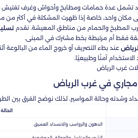
 قد تشمل عدة حمامات ومطابخ وأحواش وغرف تفتيش و
لى مكان واحد، خاصة إذا ظهرت المشكلة في أكثر من 
ب قرب المطبخ والحمام من مناطق المعيشة. نقدم
تسليك
لشقة فقط أم مرتبطة بخط مشترك في المبنى.
عند بطء التصريف أو خروج الماء من البالوعة أ
لرياض
استخدام آمنًا وطبيعيًا.
 مجاري في غرب الرياض
اد وشدته وحالة المواسير، لذلك نوضح الفرق بين الطرق
الحالة
الدهون والرواسب والانسداد العميق
الشعر والمناديل والعوائق الموضعية