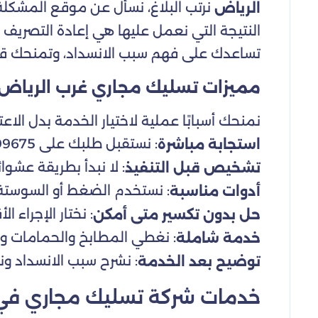
نرتب البلاغ، نسأل عن موقع المشكلة، ث
الرياض
النتيجة التي نعمل عليها هي إعادة التصريف ا
تساعدك على فهم سبب الانسداد، وتمنحك قرارًا
مميزات تسليك مجاري غرب الرياض
نمنحك أسبابًا عملية لاختيار الخدمة بدل الا
: نستقبل طلبك على 0534999675 ونحدد طبيعة المشكلة بسرعة.
استجابة مباشرة
: لا نبدأ بطريقة عشوا
تشخيص قبل التنفيذ
: نستخدم الضغط أو السوستة 
أدوات مناسبة
: نختار الإجراء ا
حل بدون تكسير متى أمكن
: نغطي المطابخ والحمامات وال
خدمة شاملة
: نشرح سبب الانسداد ون
توضيح بعد الخدمة
خدمات شركة تسليك مجاري في 