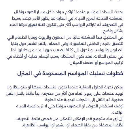
يحدث انسداد المواسير عندما تتراكم مواد داخل مسار الصرف وتقلل
المساحة المتاحة لمرور المياه. في البداية قد يظهر الأمر كبطء بسيط
في التصريف، ثم تتراكم الرواسب أكثر حتى تتكون كتلة تعيق حركة الماء
بشكل واضح.
في المطبخ، تبدأ المشكلة غالبًا من الدهون والزيوت وبقايا الطعام التي
تلتصق بالجدار الداخلي للماسورة. وفي الحمام، يلتف الشعر حول بقايا
الصابون والرواسب ويتحول إلى كتلة يصعب مرور الماء من خلالها. أما
في بعض الحالات، فقد تكون المشكلة بسبب أجسام صلبة أو أخطاء في
تركيب المواسير أو ضعف الميلان.
خطوات تسليك المواسير المسدودة في المنزل
يمكن تجربة الحلول المنزلية عندما يكون الانسداد بسيطًا أو متوسطًا ولا
توجد علامات على رجوع الماء من أكثر من مصرف. ابدأ دائمًا بالحل الأقل
خطورة، ثم انتقل إلى الأدوات اليدوية عند الحاجة.
أوقف استخدام الحوض أو المصرف مؤقتًا حتى لا تزيد كمية المياه
الراكدة.
أزل أي ماء متجمع قدر الإمكان لتتمكن من فحص فتحة التصريف.
نظف المصفاة من بقايا الطعام أو الشعر أو الرواسب الظاهرة.