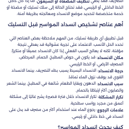
التصريف، فقد يكفي
. أما إذا كان داخل
تنظيف المصفاة أو السيفون
الخط الداخلي أو الرئيسي، فقد تحتاج الحالة إلى سلك تسليك أو مضخة أو
خدمة متخصصة لتحديد موضع الانسداد ومعالجته بطريقة آمنة.
أهم عناصر تشخيص انسداد المواسير قبل التسليك
قبل تطبيق أي طريقة تسليك، من المهم ملاحظة بعض العناصر التي
تحدد الحل الأنسب. الاعتماد على تجربة عشوائية قد يعطي نتيجة
مؤقتة، لكنه لا يعالج السبب الفعلي إذا كان الانسداد عميقًا أو متكررًا.
: قد يكون في حوض المطبخ، الحمام، المرحاض،
مكان الانسداد
المصرف الأرضي، أو الخط الرئيسي.
: الانسداد البسيط يسبب بطء التصريف، بينما الانسداد
درجة الانسداد
القوي قد يوقف نزول الماء تمامًا.
: الدهون وبقايا الطعام شائعة في المطبخ، بينما الشعر
سبب الانسداد
والصابون أكثر ارتباطًا بالحمام.
: تكرار الانسداد خلال فترة قصيرة يشير غالبًا إلى مشكلة
تكرار المشكلة
أعمق من مجرد رواسب سطحية.
: رجوع الماء عند استخدام أكثر من مصرف قد يدل على
علامات الرجوع
انسداد في خط داخلي أو رئيسي.
كيف يحدث انسداد المواسير؟