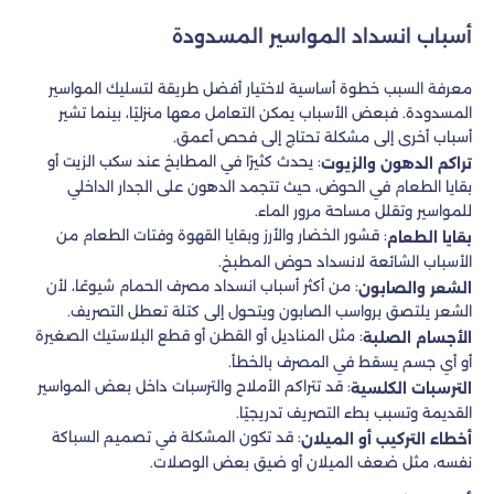
أسباب انسداد المواسير المسدودة
معرفة السبب خطوة أساسية لاختيار أفضل طريقة لتسليك المواسير
المسدودة. فبعض الأسباب يمكن التعامل معها منزليًا، بينما تشير
أسباب أخرى إلى مشكلة تحتاج إلى فحص أعمق.
: يحدث كثيرًا في المطابخ عند سكب الزيت أو
تراكم الدهون والزيوت
بقايا الطعام في الحوض، حيث تتجمد الدهون على الجدار الداخلي
للمواسير وتقلل مساحة مرور الماء.
: قشور الخضار والأرز وبقايا القهوة وفتات الطعام من
بقايا الطعام
الأسباب الشائعة لانسداد حوض المطبخ.
: من أكثر أسباب انسداد مصرف الحمام شيوعًا، لأن
الشعر والصابون
الشعر يلتصق برواسب الصابون ويتحول إلى كتلة تعطل التصريف.
: مثل المناديل أو القطن أو قطع البلاستيك الصغيرة
الأجسام الصلبة
أو أي جسم يسقط في المصرف بالخطأ.
: قد تتراكم الأملاح والترسبات داخل بعض المواسير
الترسبات الكلسية
القديمة وتسبب بطء التصريف تدريجيًا.
: قد تكون المشكلة في تصميم السباكة
أخطاء التركيب أو الميلان
نفسه، مثل ضعف الميلان أو ضيق بعض الوصلات.