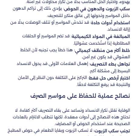
بهدوء، واختيار الحل المناسب بدلًا من تكرار محاولات غير آمنة.
: يؤدي ذلك إلى تراكم الدهون
سكب الزيوت والدهون في الحوض
داخل المواسير وتحولها إلى عائق متكرر للتصريف.
: قد تخدش المواسير أو تتلف الوصلات بدلًا من
استخدام أدوات حادة
إزالة الانسداد.
: قد تضر المواسير أو الحلقات
المبالغة في المواد الكيميائية
المطاطية إذا استُخدمت عشوائيًا.
: هذا خطأ يجب تجنبه لأن الخلط
خلط أكثر من منظف كيميائي
العشوائي قد يكون غير آمن.
: إهمال العلامات الأولى قد يحول الانسداد
تجاهل بطء التصريف
البسيط إلى مشكلة أكبر.
: التركيز على التكلفة دون النظر إلى الأمان
اختيار أرخص حل فقط
والنتيجة قد يرفع التكلفة لاحقًا.
نصائح عملية للحفاظ على مواسير الصرف
الوقاية تقلل تكرار الانسداد وتساعد على بقاء التصريف أكثر كفاءة. لا
تحتاج هذه النصائح إلى أدوات معقدة، لكنها تتطلب الالتزام بالعادات
الصحيحة عند استخدام الحوض أو المصارف.
: لا تسكب الزيوت وبقايا الطعام في حوض المطبخ
تجنب سكب الزيوت