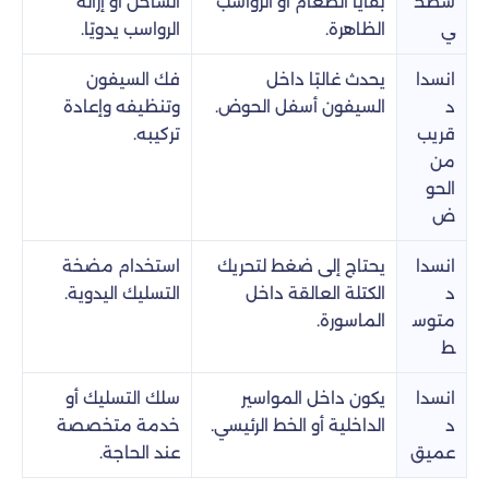
سطح
بقايا الطعام أو الرواسب
الساخن أو إزالة
ي
الظاهرة.
الرواسب يدويًا.
انسدا
يحدث غالبًا داخل
فك السيفون
د
السيفون أسفل الحوض.
وتنظيفه وإعادة
قريب
تركيبه.
من
الحو
ض
انسدا
يحتاج إلى ضغط لتحريك
استخدام مضخة
د
الكتلة العالقة داخل
التسليك اليدوية.
متوس
الماسورة.
ط
انسدا
يكون داخل المواسير
سلك التسليك أو
د
الداخلية أو الخط الرئيسي.
خدمة متخصصة
عميق
عند الحاجة.