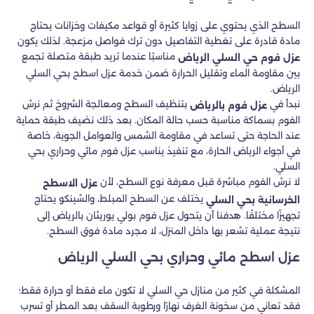
السطح الذي يحتوي على زوايا كثيرة أو قواعد مكيفات وخزانات يحتاج
مادة قادرة على تغطية التفاصيل دون ترك فواصل مزعجة. لذلك يكون
مناسبًا عندما تريد طبقة متصلة تجمع
عزل فوم حي السلي الرياض
بين مقاومة الماء وتقليل الحرارة ضمن خدمة عزل اسطح بحي السلي
الرياض.
نبدأ في
بتنظيف السطح ومعالجة الشروخ ثم نرش
عزل فوم بالرياض
الفوم بسماكة مناسبة حسب حالة المكان. بعد ذلك نضيف طبقة حماية
عند الحاجة حتى تساعد في مقاومة الشمس والعوامل الجوية، خاصة
في أجواء الرياض الحارة، مع تنفيذ يناسب عزل فوم مائي وحراري بحي
السلي.
لا نرش الفوم مباشرة قبل معرفة نوع السطح، لأن
عزل الاسطح
يختلف عن السطح المبلط، والشينكو يحتاج
الخرسانية بحي السلي
تجهيزًا مختلفًا. هدفنا أن يتحول عزل فوم بولي يوريثان بالرياض إلى
نتيجة عملية تشعر بها داخل المنزل، لا مجرد مادة فوق السطح.
عزل اسطح مائي وحراري بحي السلي الرياض
المشكلة في كثير من منازل حي السلي لا تكون ماء فقط أو حرارة فقط؛
فقد تعاني من سخونة الغرف نهارًا ورطوبة السقف بعد المطر أو تسرب