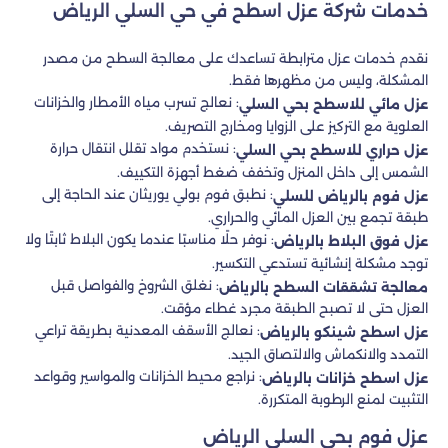
خدمات شركة عزل اسطح في حي السلي الرياض
نقدم خدمات عزل مترابطة تساعدك على معالجة السطح من مصدر
المشكلة، وليس من مظهرها فقط.
: نعالج تسرب مياه الأمطار والخزانات
عزل مائي للاسطح بحي السلي
العلوية مع التركيز على الزوايا ومخارج التصريف.
: نستخدم مواد تقلل انتقال حرارة
عزل حراري للاسطح بحي السلي
الشمس إلى داخل المنزل وتخفف ضغط أجهزة التكييف.
: نطبق فوم بولي يوريثان عند الحاجة إلى
عزل فوم بالرياض للسلي
طبقة تجمع بين العزل المائي والحراري.
: نوفر حلًا مناسبًا عندما يكون البلاط ثابتًا ولا
عزل فوق البلاط بالرياض
توجد مشكلة إنشائية تستدعي التكسير.
: نغلق الشروخ والفواصل قبل
معالجة تشققات السطح بالرياض
العزل حتى لا تصبح الطبقة مجرد غطاء مؤقت.
: نعالج الأسقف المعدنية بطريقة تراعي
عزل اسطح شينكو بالرياض
التمدد والانكماش والالتصاق الجيد.
: نراجع محيط الخزانات والمواسير وقواعد
عزل اسطح خزانات بالرياض
التثبيت لمنع الرطوبة المتكررة.
عزل فوم بحي السلي الرياض