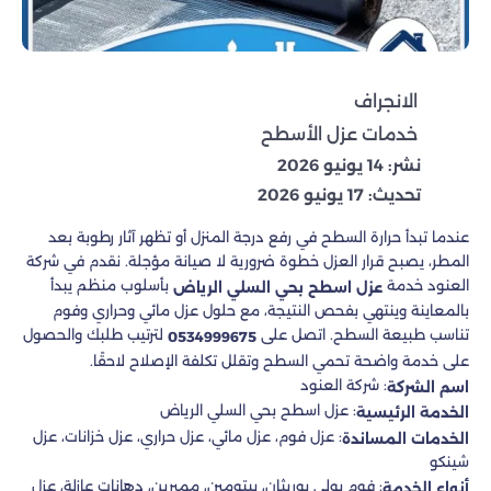
الانجراف
خدمات عزل الأسطح
نشر: 14 يونيو 2026
تحديث: 17 يونيو 2026
عندما تبدأ حرارة السطح في رفع درجة المنزل أو تظهر آثار رطوبة بعد
المطر، يصبح قرار العزل خطوة ضرورية لا صيانة مؤجلة. نقدم في شركة
العنود خدمة
بأسلوب منظم يبدأ
عزل اسطح بحي السلي الرياض
بالمعاينة وينتهي بفحص النتيجة، مع حلول عزل مائي وحراري وفوم
تناسب طبيعة السطح. اتصل على
لترتيب طلبك والحصول
0534999675
على خدمة واضحة تحمي السطح وتقلل تكلفة الإصلاح لاحقًا.
: شركة العنود
اسم الشركة
: عزل اسطح بحي السلي الرياض
الخدمة الرئيسية
: عزل فوم، عزل مائي، عزل حراري، عزل خزانات، عزل
الخدمات المساندة
شينكو
: فوم بولي يوريثان، بيتومين، ممبرين، دهانات عازلة، عزل
أنواع الخدمة