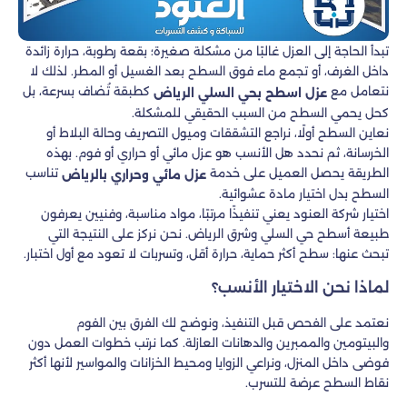
تبدأ الحاجة إلى العزل غالبًا من مشكلة صغيرة؛ بقعة رطوبة، حرارة زائدة
داخل الغرف، أو تجمع ماء فوق السطح بعد الغسيل أو المطر. لذلك لا
نتعامل مع
كطبقة تُضاف بسرعة، بل
عزل اسطح بحي السلي الرياض
كحل يحمي السطح من السبب الحقيقي للمشكلة.
نعاين السطح أولًا، نراجع التشققات وميول التصريف وحالة البلاط أو
الخرسانة، ثم نحدد هل الأنسب هو عزل مائي أو حراري أو فوم. بهذه
الطريقة يحصل العميل على خدمة
تناسب
عزل مائي وحراري بالرياض
السطح بدل اختيار مادة عشوائية.
اختيار شركة العنود يعني تنفيذًا مرتبًا، مواد مناسبة، وفنيين يعرفون
طبيعة أسطح حي السلي وشرق الرياض. نحن نركز على النتيجة التي
تبحث عنها: سطح أكثر حماية، حرارة أقل، وتسربات لا تعود مع أول اختبار.
لماذا نحن الاختيار الأنسب؟
نعتمد على الفحص قبل التنفيذ، ونوضح لك الفرق بين الفوم
والبيتومين والممبرين والدهانات العازلة. كما نرتب خطوات العمل دون
فوضى داخل المنزل، ونراعي الزوايا ومحيط الخزانات والمواسير لأنها أكثر
نقاط السطح عرضة للتسرب.