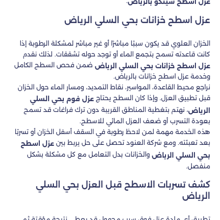
.
عزل اسطح شينكو بالرياض
عزل اسطح خزانات بحي السلي الرياض
الخزان العلوي قد يكون سببًا مباشرًا أو غير مباشر لمشكلة الرطوبة إذا
كانت قاعدته تسمح بتجمع الماء أو توجد حوله تشققات. لذلك نقدم
ضمن فحص السطح الكامل
عزل اسطح خزانات بحي السلي الرياض
وخدمة عزل اسطح خزانات بالرياض.
نراجع محيط القاعدة، المواسير، نقاط التمديد، ومسار الماء حول الخزان
قبل تطبيق العزل. وإذا كان السطح يحتاج
عزل فوم بحي السلي
، نهتم بتغطية المناطق القريبة دون ترك فراغات قد تسمح
الرياض
بعودة التسرب أو ضعف العزل المائي للاسطح.
هذه الخدمة مهمة لمن لاحظ رطوبة في السقف أسفل الخزان أو تسربًا
بعد تعبئته. ومع شركة العنود تحصل على حل يربط بين
عزل اسطح
والخزانات بدل التعامل مع كل مشكلة بشكل
بحي السلي الرياض
منفصل.
كشف تسربات الاسطح قبل العزل بحي السلي
الرياض
تطبيق أي مادة عزل فوق سبب مجهول قد يعطي نتيجة مؤقتة ثم