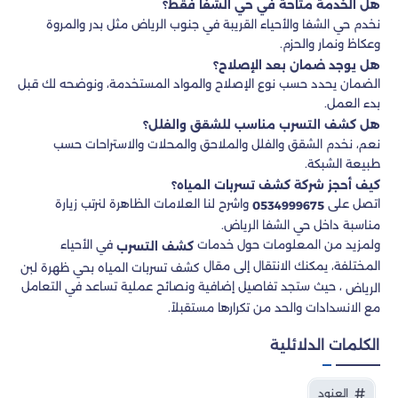
هل الخدمة متاحة في حي الشفا فقط؟
نخدم حي الشفا والأحياء القريبة في جنوب الرياض مثل بدر والمروة
وعكاظ ونمار والحزم.
هل يوجد ضمان بعد الإصلاح؟
الضمان يحدد حسب نوع الإصلاح والمواد المستخدمة، ونوضحه لك قبل
بدء العمل.
هل كشف التسرب مناسب للشقق والفلل؟
نعم، نخدم الشقق والفلل والملاحق والمحلات والاستراحات حسب
طبيعة الشبكة.
كيف أحجز شركة كشف تسربات المياه؟
اتصل على
واشرح لنا العلامات الظاهرة لنرتب زيارة
0534999675
مناسبة داخل حي الشفا الرياض.
ولمزيد من المعلومات حول خدمات
في الأحياء
كشف التسرب
المختلفة، يمكنك الانتقال إلى مقال
كشف تسربات المياه بحي ظهرة لبن
، حيث ستجد تفاصيل إضافية ونصائح عملية تساعد في التعامل
الرياض
مع الانسدادات والحد من تكرارها مستقبلاً.
الكلمات الدلائلية
العنود