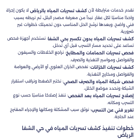
نقدم خدمات مترابطة لأن
لا يكون إجراءً
كشف تسربات المياه بالرياض
واحدًا مناسبًا لكل عقار. نبدأ من معرفة مصدر البلل، ثم نربطه بسبب
فني واضح، وبعدها نرشح الحل المناسب دون تحميلك خطوات غير
ضرورية.
: نستخدم أجهزة فحص
كشف تسربات المياه بدون تكسير بحي الشفا
تساعد على تحديد مسار التسرب قبل أي تدخل.
: نراجع الخلاطات والسيفون
فحص تسربات الحمامات والمطابخ
والفواصل ومواسير التغذية والصرف.
: نفحص الخزان العلوي أو الأرضي والعوامة
كشف تسربات الخزانات
والفواصل ومخارج التغذية.
: نختبر الضغط ونراقب استقرار
فحص شبكة المياه والصرف الصحي
الشبكة ونحدد موضع الخلل.
: ننفذ إصلاحًا مناسبًا حسب نوع
إصلاح تسربات المياه بعد الفحص
التسرب ومكانه.
: نوثق سبب المشكلة ومكانها والإجراء المقترح
تقرير فني عن التسرب
عند الحاجة.
خطوات تنفيذ كشف تسربات المياه في حي الشفا
الرياض