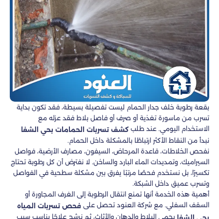
بقعة رطوبة خلف جدار الحمام ليست تفصيلة بسيطة، فقد تكون بداية
تسرب من ماسورة تغذية أو صرف أو فاصل بلاط فقد عزله مع
الاستخدام اليومي. عند طلب
كشف تسربات الحمامات بحي الشفا
نبدأ من النقاط الأكثر ارتباطًا بالمشكلة داخل الحمام.
نفحص الخلاطات، قاعدة المرحاض، السيفون، مصارف الأرضية، فواصل
السيراميك، وتمديدات الماء البارد والساخن. لا نفترض أن كل رطوبة تحتاج
تكسيرًا، بل نستخدم فحصًا مرتبًا يفرق بين مشكلة سطحية في الفواصل
وتسرب عميق داخل الشبكة.
أهمية هذه الخدمة أنها تمنع انتقال الرطوبة إلى الغرف المجاورة أو
السقف السفلي. مع شركة العنود تحصل على
فحص تسربات المياه
يحمي البلاط والدهان والأثاث، ثم نرشح علاجًا يناسب سبب
بحي الشفا