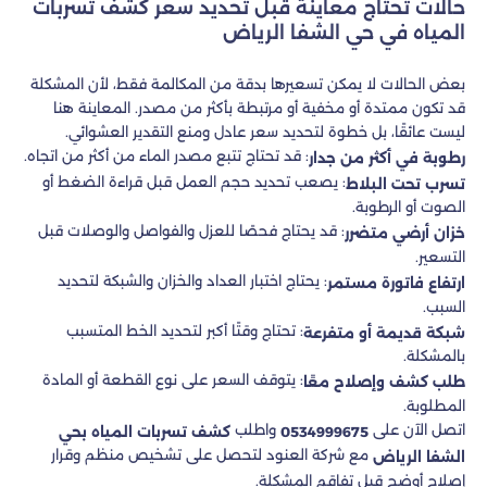
حالات تحتاج معاينة قبل تحديد سعر كشف تسربات
المياه في حي الشفا الرياض
بعض الحالات لا يمكن تسعيرها بدقة من المكالمة فقط، لأن المشكلة
قد تكون ممتدة أو مخفية أو مرتبطة بأكثر من مصدر. المعاينة هنا
ليست عائقًا، بل خطوة لتحديد سعر عادل ومنع التقدير العشوائي.
: قد تحتاج تتبع مصدر الماء من أكثر من اتجاه.
رطوبة في أكثر من جدار
: يصعب تحديد حجم العمل قبل قراءة الضغط أو
تسرب تحت البلاط
الصوت أو الرطوبة.
: قد يحتاج فحصًا للعزل والفواصل والوصلات قبل
خزان أرضي متضرر
التسعير.
: يحتاج اختبار العداد والخزان والشبكة لتحديد
ارتفاع فاتورة مستمر
السبب.
: تحتاج وقتًا أكبر لتحديد الخط المتسبب
شبكة قديمة أو متفرعة
بالمشكلة.
: يتوقف السعر على نوع القطعة أو المادة
طلب كشف وإصلاح معًا
المطلوبة.
اتصل الآن على
واطلب
0534999675
كشف تسربات المياه بحي
مع شركة العنود لتحصل على تشخيص منظم وقرار
الشفا الرياض
إصلاح أوضح قبل تفاقم المشكلة.