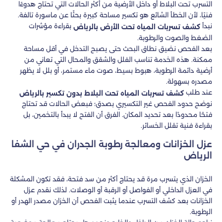
التسرب تحت البلاط أو داخل الأرضية من أكثر الحالات التي تحتاج هدوءًا
فنيًا، لأن الخطأ الشائع هو تكسير مساحة كبيرة بحثًا عن ماسورة تالفة.
نبدأ
بقراءة مؤشرات
كشف تسربات المياه تحت الأرض بالرياض
الضغط والصوت والرطوبة.
بعد الفحص نضيق نطاق البحث حتى يصبح التدخل في أقل مساحة
ممكنة. هذه الخدمة تناسب الفلل والشقق والمحال التي تعاني من
أرضية دائمة الرطوبة، هبوط بسيط، صوت ماء مستمر، أو بلل لا يظهر
مصدره بسهولة.
عند طلب
كشف تسربات المياه تحت البلاط بدون تكسير بالرياض
نوضح حدود الفحص غير التكسيري بصدق؛ فبعض الحالات قد تحتاج
فتحًا محدودًا بعد تحديد المكان. الفرق أن الفتح لا يبدأ بالتخمين، بل
بقراءة فنية تقلل الخسائر.
عزل الخزانات ومعالجة رطوبة الجدران في حي الشفا
الرياض
الخزان الذي يتسرب مرة قد يحتاج أكثر من سد فتحة، فقد تكون المشكلة
في العزل الداخلي أو الفواصل أو الرقبة أو الوصلات. لذلك نقدم عزل
الخزانات بعد كشف التسرب عندما يثبت الفحص أن الخزان مصدر الهدر أو
الرطوبة.