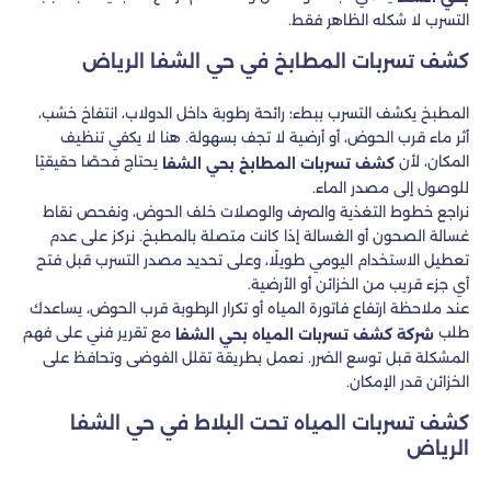
التسرب لا شكله الظاهر فقط.
كشف تسربات المطابخ في حي الشفا الرياض
المطبخ يكشف التسرب ببطء؛ رائحة رطوبة داخل الدولاب، انتفاخ خشب،
أثر ماء قرب الحوض، أو أرضية لا تجف بسهولة. هنا لا يكفي تنظيف
المكان، لأن
يحتاج فحصًا حقيقيًا
كشف تسربات المطابخ بحي الشفا
للوصول إلى مصدر الماء.
نراجع خطوط التغذية والصرف والوصلات خلف الحوض، ونفحص نقاط
غسالة الصحون أو الغسالة إذا كانت متصلة بالمطبخ. نركز على عدم
تعطيل الاستخدام اليومي طويلًا، وعلى تحديد مصدر التسرب قبل فتح
أي جزء قريب من الخزائن أو الأرضية.
عند ملاحظة ارتفاع فاتورة المياه أو تكرار الرطوبة قرب الحوض، يساعدك
طلب
مع تقرير فني على فهم
شركة كشف تسربات المياه بحي الشفا
المشكلة قبل توسع الضرر. نعمل بطريقة تقلل الفوضى وتحافظ على
الخزائن قدر الإمكان.
كشف تسربات المياه تحت البلاط في حي الشفا
الرياض