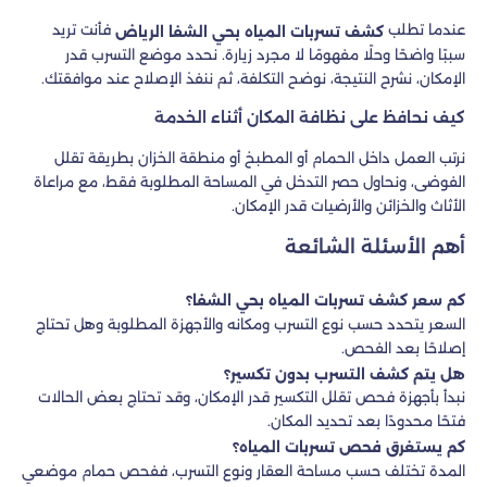
عندما تطلب
فأنت تريد
كشف تسربات المياه بحي الشفا الرياض
سببًا واضحًا وحلًا مفهومًا لا مجرد زيارة. نحدد موضع التسرب قدر
الإمكان، نشرح النتيجة، نوضح التكلفة، ثم ننفذ الإصلاح عند موافقتك.
كيف نحافظ على نظافة المكان أثناء الخدمة
نرتب العمل داخل الحمام أو المطبخ أو منطقة الخزان بطريقة تقلل
الفوضى، ونحاول حصر التدخل في المساحة المطلوبة فقط، مع مراعاة
الأثاث والخزائن والأرضيات قدر الإمكان.
أهم الأسئلة الشائعة
كم سعر كشف تسربات المياه بحي الشفا؟
السعر يتحدد حسب نوع التسرب ومكانه والأجهزة المطلوبة وهل تحتاج
إصلاحًا بعد الفحص.
هل يتم كشف التسرب بدون تكسير؟
نبدأ بأجهزة فحص تقلل التكسير قدر الإمكان، وقد تحتاج بعض الحالات
فتحًا محدودًا بعد تحديد المكان.
كم يستغرق فحص تسربات المياه؟
المدة تختلف حسب مساحة العقار ونوع التسرب، ففحص حمام موضعي