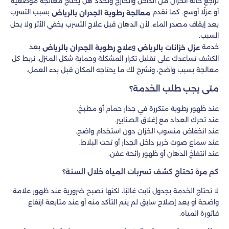
نراجع حالة الخزان من الداخل والخارج ونحدد هل يحتاج معالجة موضعية
أو عزلًا أوسع. كما نقدم
بسبب التسرب
معالجة رطوبة الجدران بالرياض
بعد إيقاف مصدر الماء، لأن الدهان قبل علاج التسرب يخفي الأثر ولا يحل
السبب.
خدمة
و
بعد
عزل خزانات بالرياض
علاج رطوبة الجدران بالرياض
الكشف تساعدك على تقليل تكرار المشكلة وحماية شكل المنزل. نربط كل
معالجة بسبب واضح، ونشرح لك ما يحتاجه المكان قبل بدء العمل.
متى يجب طلب الخدمة؟
عند ظهور رطوبة متكررة في جدار حمام أو مطبخ.
عند تحرك العداد مع إغلاق الصنابير.
عند انخفاض منسوب الخزان دون استخدام واضح.
عند سماع صوت خرير داخل الجدار أو تحت البلاط.
عند انتفاخ الدهان أو ظهور رائحة عفن.
كم مرة تحتاج كشف تسربات المياه خلال السنة؟
لا تحتاج الخدمة بجدول ثابت غالبًا، لكنها تصبح ضرورية عند ظهور علامة
واضحة أو بعد إصلاح سابق لم يتم التأكد منه أو عند متابعة ارتفاع
فاتورة المياه.