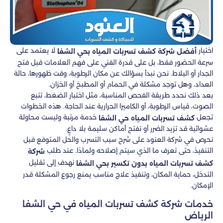
اختيار
لا يعتمد على
أفضل شركة كشف تسربات المياه بحي الشفا
سرعة الحضور فقط، بل على قدرة الفني على فهم العلامات قبل فتح
الجدار أو البلاط. نحن نبدأ بسؤالك عن مكان الرطوبة، وقت ظهورها، حالة
العداد، وهل توجد مشكلة في الحمام أو المطبخ أو الخزان.
بعد ذلك نحدد طريقة الفحص المناسبة، مثل اختبار الضغط، تتبع
الصوت، قياس الرطوبة، أو الكاميرا الحرارية عند الحاجة. هذه الخطوات
تجعل
خدمة مرتبة وليست محاولة
كشف تسربات المياه حي الشفا
عشوائية قد تزيد الضرر أو تفتح أماكن سليمة بلا داعٍ.
نحرص في شركة العنود على شرح سبب التسرب والحل المتوقع قبل
التنفيذ، حتى تعرف ما الذي سيتم إصلاحه ولماذا. عند طلب
شركة
نهدف إلى تقليل
كشف تسربات المياه بدون تكسير بحي الشفا
التدخل، حماية المكان، وتنفيذ علاج مناسب يمنع رجوع المشكلة قدر
الإمكان.
خدمات شركة كشف تسربات المياه في حي الشفا
الرياض